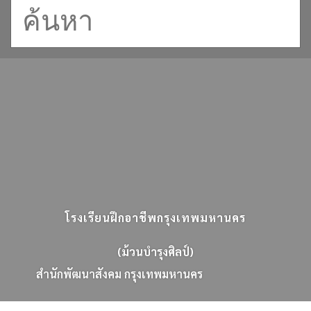
โรงเรียนฝึกอาชีพกรุงเทพมหานคร
(ม้วนบำรุงศิลป์)
ส
น
ก
พ
ฒ
น
า
ส
ง
ค
ม
ก
ร
ง
เ
ท
พ
ม
ห
า
น
ค
ร