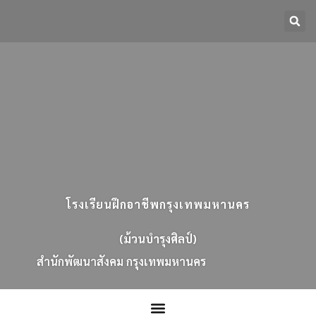
โรงเรียนฝึกอาชีพกรุงเทพมหานคร
(ม้วนบำรุงศิลป์)
ส
น
ก
พ
ฒ
น
า
ส
ง
ค
ม
ก
ร
ง
เ
ท
พ
ม
ห
า
น
ค
ร