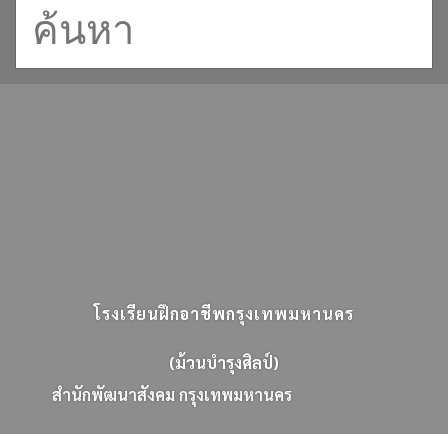
โรงเรียนฝึกอาชีพกรุงเทพมหานคร
(ม้วนบำรุงศิลป์)
ส
น
ก
พ
ฒ
น
า
ส
ง
ค
ม
ก
ร
ง
เ
ท
พ
ม
ห
า
น
ค
ร