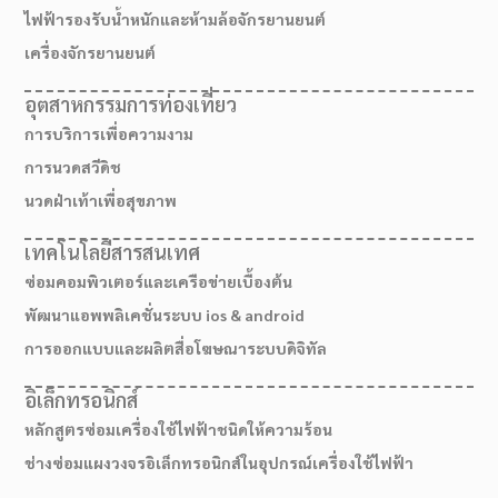
ไฟฟ้ารองรับน้ำหนักและห้ามล้อจักรยานยนต์
เครื่องจักรยานยนต์
อุตสาหกรรมการท่องเที่ยว
การบริการเพื่อความงาม
การนวดสวีดิช
นวดฝ่าเท้าเพื่อสุขภาพ
เทคโนโลยีสารสนเทศ
ซ่อมคอมพิวเตอร์และเครือข่ายเบื้องต้น
พัฒนาแอพพลิเคชั่นระบบ ios & android
การออกแบบและผลิตสื่อโฆษณาระบบดิจิทัล
เส้นทางมาโรงเรียน
อิเล็กทรอนิกส์
หลักสูตรซ่อมเครื่องใช้ไฟฟ้าชนิดให้ความร้อน
ช่างซ่อมแผงวงจรอิเล็กทรอนิกส์ในอุปกรณ์เครื่องใช้ไฟฟ้า