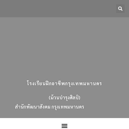
โรงเรียนฝึกอาชีพกรุงเทพมหานคร
(ม้วนบำรุงศิลป์)
ส
น
ก
พ
ฒ
น
า
ส
ง
ค
ม
ก
ร
ง
เ
ท
พ
ม
ห
า
น
ค
ร