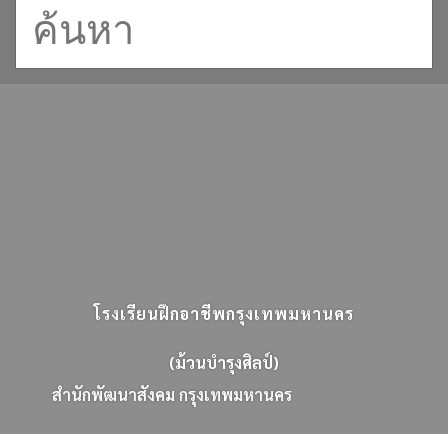
โรงเรียนฝึกอาชีพกรุงเทพมหานคร
(ม้วนบำรุงศิลป์)
ส
น
ก
พ
ฒ
น
า
ส
ง
ค
ม
ก
ร
ง
เ
ท
พ
ม
ห
า
น
ค
ร