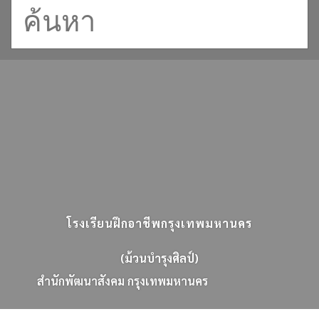
โรงเรียนฝึกอาชีพกรุงเทพมหานคร
(ม้วนบำรุงศิลป์)
ส
น
ก
พ
ฒ
น
า
ส
ง
ค
ม
ก
ร
ง
เ
ท
พ
ม
ห
า
น
ค
ร