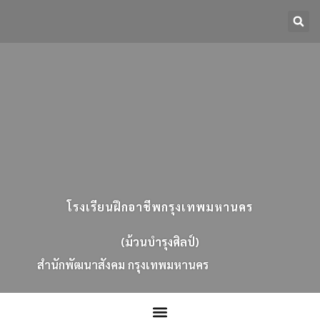
โรงเรียนฝึกอาชีพกรุงเทพมหานคร
(ม้วนบำรุงศิลป์)
ส
น
ก
พ
ฒ
น
า
ส
ง
ค
ม
ก
ร
ง
เ
ท
พ
ม
ห
า
น
ค
ร