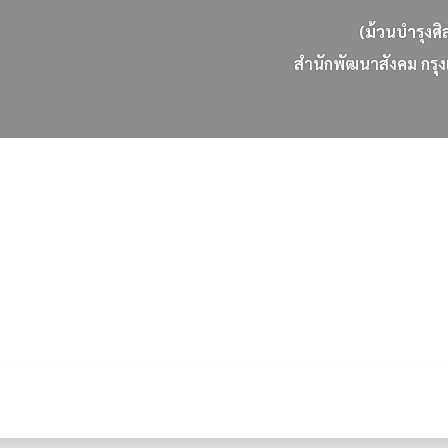
(ม้วนบำรุงศิ
ส
น
ก
พ
ฒ
น
า
ส
ง
ค
ม
ก
ร
ง