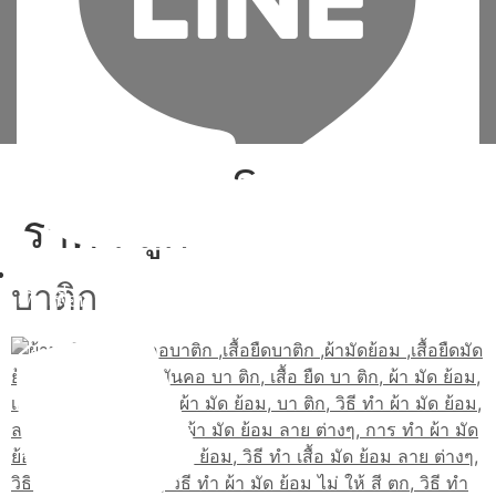
Tag:
เสื้อ ยืด มัด ย้อม
ราคา ถูก
บาติก
เพิ่มเพื่อน