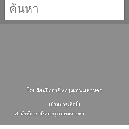
โรงเรียนฝึกอาชีพกรุงเทพมหานคร
(ม้วนบำรุงศิลป์)
ส
น
ก
พ
ฒ
น
า
ส
ง
ค
ม
ก
ร
ง
เ
ท
พ
ม
ห
า
น
ค
ร