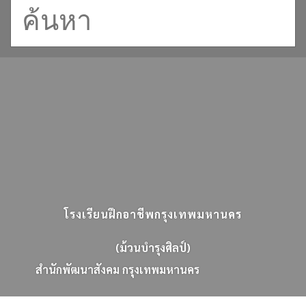
โรงเรียนฝึกอาชีพกรุงเทพมหานคร
(ม้วนบำรุงศิลป์)
ส
น
ก
พ
ฒ
น
า
ส
ง
ค
ม
ก
ร
ง
เ
ท
พ
ม
ห
า
น
ค
ร