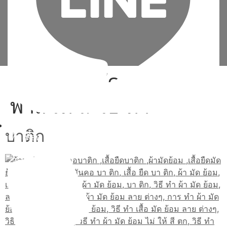
Tag:
เสื้อ มัด ย้อม สี
พาส เท ล วิธี ทํา
บาติก
เพิ่มเพื่อน