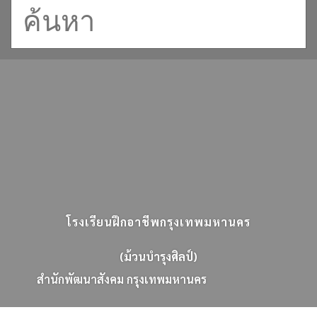
โรงเรียนฝึกอาชีพกรุงเทพมหานคร
(ม้วนบำรุงศิลป์)
ส
น
ก
พ
ฒ
น
า
ส
ง
ค
ม
ก
ร
ง
เ
ท
พ
ม
ห
า
น
ค
ร