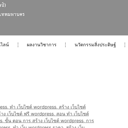
ลป์)
เ
ท
พ
ม
ห
า
น
ค
ร
ไลน์
ผลงานวิชาการ
นวัตกรรมสิ่งประดิษฐ์