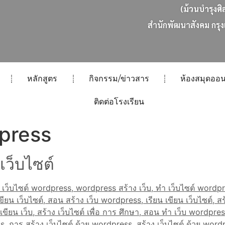
(ม้วนบำรุงศิ
ส
น
ก
พ
ฒ
น
า
ส
ง
ค
ม
ก
ร
ง
หลักสูตร
กิจกรรม/ข่าวสาร
ห้องสมุดออน
ติดต่อโรงเรียน
dpress
เว็บไซต์