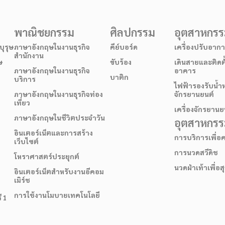
พาณิชยกรรม
ศิลปกรรม
อุตสาหกร
ุรุษ
ภาษาอังกฤษในงานธุรกิจ
คีย์บอร์ด
เครื่องปรับอาก
สำนักงาน
ษ
ขับร้อง
เดินสายและติดต
ภาษาอังกฤษในงานธุรกิจ
อาคาร
บาติก
บริการ
ไฟฟ้ารองรับน้ำ
ภาษาอังกฤษในงานธุรกิจท่อง
จักรยานยนต์
เที่ยว
เครื่องจักรยานย
ภาษาอังกฤษในชีวิตประจำวัน
อุตสาหกรรม
อินเตอร์เน็ตและการสร้าง
การบริการเพื่
เว็บไซต์
การนวดสวีดิช
โหราศาสตร์ประยุกต์
นวดฝ่าเท้าเพื่อ
อินเตอร์เน็ตสำหรับงานอีคอม
เมิร์ช
การใช้งานโมบายเทคโนโลยี
ี 1