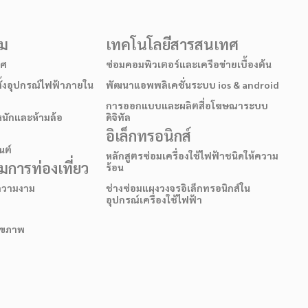
รม
เทคโนโลยีสารสนเทศ
าศ
ซ่อมคอมพิวเตอร์และเครือข่ายเบื้องต้น
ั้งอุปกรณ์ไฟฟ้าภายใน
พัฒนาแอพพลิเคชั่นระบบ ios & android
การออกแบบและผลิตสื่อโฆษณาระบบ
หนักและห้ามล้อ
ดิจิทัล
อิเล็กทรอนิกส์
นต์
หลักสูตรซ่อมเครื่องใช้ไฟฟ้าชนิดให้ความ
การท่องเที่ยว
ร้อน
อความงาม
ช่างซ่อมแผงวงจรอิเล็กทรอนิกส์ใน
อุปกรณ์เครื่องใช้ไฟฟ้า
สุขภาพ