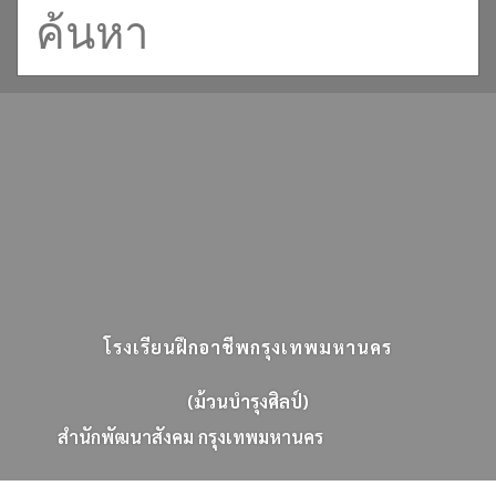
โรงเรียนฝึกอาชีพกรุงเทพมหานคร
(ม้วนบำรุงศิลป์)
ส
น
ก
พ
ฒ
น
า
ส
ง
ค
ม
ก
ร
ง
เ
ท
พ
ม
ห
า
น
ค
ร