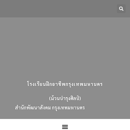
โรงเรียนฝึกอาชีพกรุงเทพมหานคร
(ม้วนบำรุงศิลป์)
ส
น
ก
พ
ฒ
น
า
ส
ง
ค
ม
ก
ร
ง
เ
ท
พ
ม
ห
า
น
ค
ร