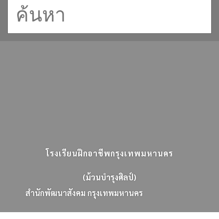
โรงเรียนฝึกอาชีพกรุงเทพมหานคร
(ม้วนบำรุงศิลป์)
ส
น
ก
พ
ฒ
น
า
ส
ง
ค
ม
ก
ร
ง
เ
ท
พ
ม
ห
า
น
ค
ร