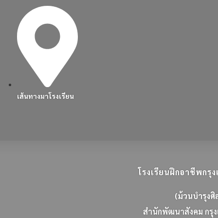
เส้นทางมาโรงเรียน
โรงเรียนฝึกอาชีพกร
(ม้วนบำรุงศิ
ส
น
ก
พ
ฒ
น
า
ส
ง
ค
ม
ก
ร
ง