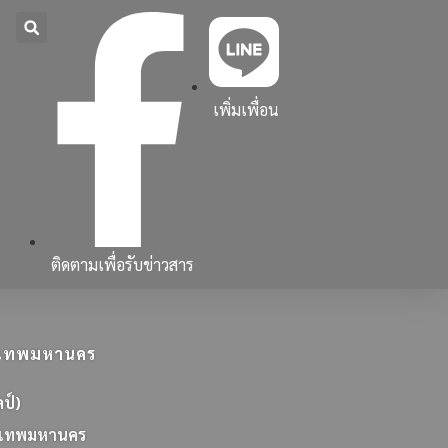
เพิ่มเพื่อน
ติดตามเพื่อรับข่าวสาร
ุงเทพมหานคร
ลป์)
เ
ท
พ
ม
ห
า
น
ค
ร