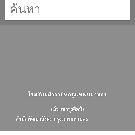
โรงเรียนฝึกอาชีพกรุงเทพมหานคร
(ม้วนบำรุงศิลป์)
ส
น
ก
พ
ฒ
น
า
ส
ง
ค
ม
ก
ร
ง
เ
ท
พ
ม
ห
า
น
ค
ร