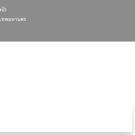
ลป์)
เ
ท
พ
ม
ห
า
น
ค
ร