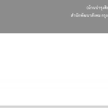
(ม้วนบำรุงศิ
ส
น
ก
พ
ฒ
น
า
ส
ง
ค
ม
ก
ร
ง