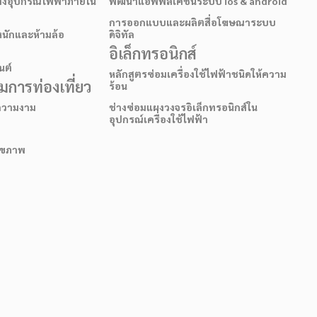
ั้งอุปกรณ์ไฟฟ้าภายใน
พัฒนาแอพพลิเคชั่นระบบ ios & android
การออกแบบและผลิตสื่อโฆษณาระบบ
หนักและห้ามล้อ
ดิจิทัล
อิเล็กทรอนิกส์
นต์
หลักสูตรซ่อมเครื่องใช้ไฟฟ้าชนิดให้ความ
การท่องเที่ยว
ร้อน
อความงาม
ช่างซ่อมแผงวงจรอิเล็กทรอนิกส์ใน
อุปกรณ์เครื่องใช้ไฟฟ้า
สุขภาพ