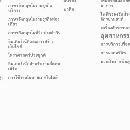
ษ
ขับร้อง
เดินสายและติดต
ภาษาอังกฤษในงานธุรกิจ
อาคาร
บาติก
บริการ
ไฟฟ้ารองรับน้ำ
ภาษาอังกฤษในงานธุรกิจท่อง
จักรยานยนต์
เที่ยว
เครื่องจักรยานย
ภาษาอังกฤษในชีวิตประจำวัน
อุตสาหกรรม
อินเตอร์เน็ตและการสร้าง
การบริการเพื่
เว็บไซต์
การนวดสวีดิช
โหราศาสตร์ประยุกต์
นวดฝ่าเท้าเพื่อ
อินเตอร์เน็ตสำหรับงานอีคอม
เมิร์ช
การใช้งานโมบายเทคโนโลยี
ี 1