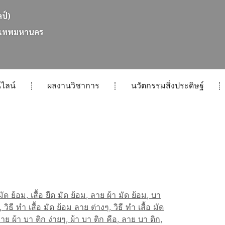
ลป์)
เ
ท
พ
ม
ห
า
น
ค
ร
ไลน์
ผลงานวิชาการ
นวัตกรรมสิ่งประดิษฐ์