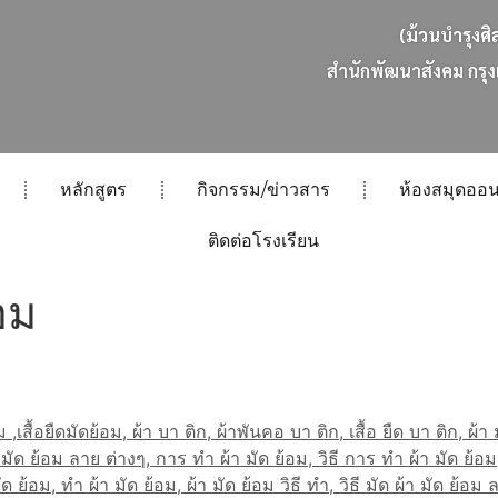
(ม้วนบำรุงศิ
ส
น
ก
พ
ฒ
น
า
ส
ง
ค
ม
ก
ร
ง
หลักสูตร
กิจกรรม/ข่าวสาร
ห้องสมุดออน
ติดต่อโรงเรียน
้อม