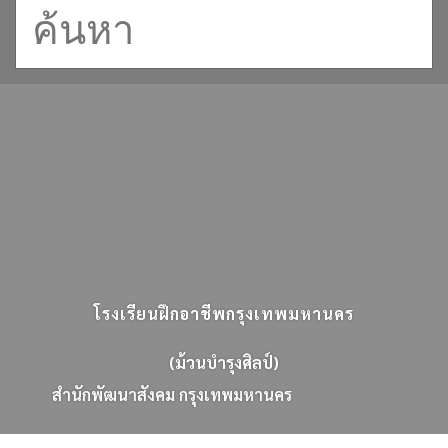
โรงเรียนฝึกอาชีพกรุงเทพมหานคร
(ม้วนบำรุงศิลป์)
ส
น
ก
พ
ฒ
น
า
ส
ง
ค
ม
ก
ร
ง
เ
ท
พ
ม
ห
า
น
ค
ร