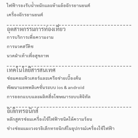
ไฟฟ้ารองรับน้ำหนักและห้ามล้อจักรยานยนต์
เครื่องจักรยานยนต์
อุตสาหกรรมการท่องเที่ยว
การบริการเพื่อความงาม
การนวดสวีดิช
นวดฝ่าเท้าเพื่อสุขภาพ
เทคโนโลยีสารสนเทศ
ซ่อมคอมพิวเตอร์และเครือข่ายเบื้องต้น
พัฒนาแอพพลิเคชั่นระบบ ios & android
การออกแบบและผลิตสื่อโฆษณาระบบดิจิทัล
เส้นทางมาโรงเรียน
อิเล็กทรอนิกส์
หลักสูตรซ่อมเครื่องใช้ไฟฟ้าชนิดให้ความร้อน
ช่างซ่อมแผงวงจรอิเล็กทรอนิกส์ในอุปกรณ์เครื่องใช้ไฟฟ้า