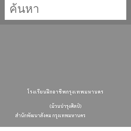
โรงเรียนฝึกอาชีพกรุงเทพมหานคร
(ม้วนบำรุงศิลป์)
ส
น
ก
พ
ฒ
น
า
ส
ง
ค
ม
ก
ร
ง
เ
ท
พ
ม
ห
า
น
ค
ร