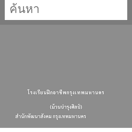
โรงเรียนฝึกอาชีพกรุงเทพมหานคร
(ม้วนบำรุงศิลป์)
ส
น
ก
พ
ฒ
น
า
ส
ง
ค
ม
ก
ร
ง
เ
ท
พ
ม
ห
า
น
ค
ร