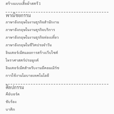
สร้างแบบเสื้อผ้าสตรี 1
พาณิชยกรรม
ภาษาอังกฤษในงานธุรกิจสำนักงาน
ภาษาอังกฤษในงานธุรกิจบริการ
ภาษาอังกฤษในงานธุรกิจท่องเที่ยว
ภาษาอังกฤษในชีวิตประจำวัน
อินเตอร์เน็ตและการสร้างเว็บไซต์
โหราศาสตร์ประยุกต์
อินเตอร์เน็ตสำหรับงานอีคอมเมิร์ช
การใช้งานโมบายเทคโนโลยี
ศิลปกรรม
คีย์บอร์ด
สมัครเรียน
ขับร้อง
บาติก