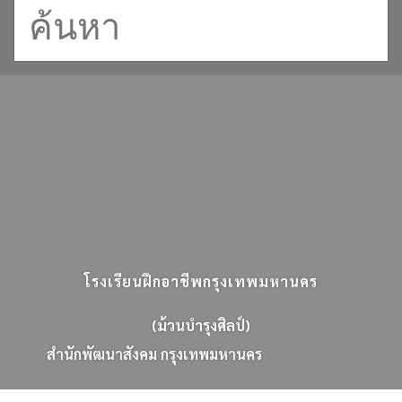
โรงเรียนฝึกอาชีพกรุงเทพมหานคร
(ม้วนบำรุงศิลป์)
ส
น
ก
พ
ฒ
น
า
ส
ง
ค
ม
ก
ร
ง
เ
ท
พ
ม
ห
า
น
ค
ร