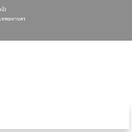
ลป์)
เ
ท
พ
ม
ห
า
น
ค
ร