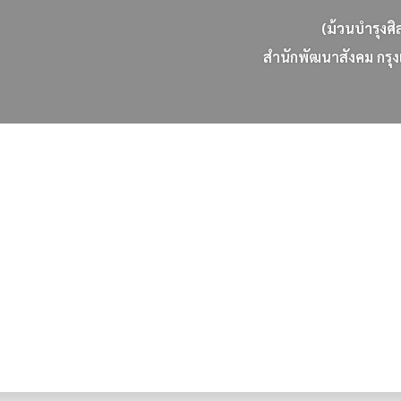
(ม้วนบำรุงศิ
ส
น
ก
พ
ฒ
น
า
ส
ง
ค
ม
ก
ร
ง