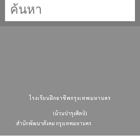
โรงเรียนฝึกอาชีพกรุงเทพมหานคร
(ม้วนบำรุงศิลป์)
ส
น
ก
พ
ฒ
น
า
ส
ง
ค
ม
ก
ร
ง
เ
ท
พ
ม
ห
า
น
ค
ร