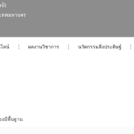
ลป์)
เ
ท
พ
ม
ห
า
น
ค
ร
ไลน์
ผลงานวิชาการ
นวัตกรรมสิ่งประดิษฐ์
งมีพื้นฐาน