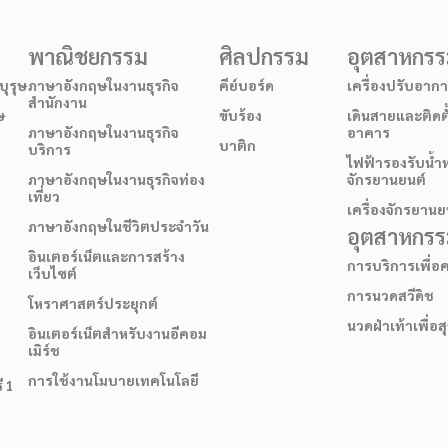
พาณิชยกรรม
ศิลปกรรม
อุตสาหกร
ุรุษ
ภาษาอังกฤษในงานธุรกิจ
คีย์บอร์ด
เครื่องปรับอาก
สำนักงาน
ษ
ขับร้อง
เดินสายและติดต
ภาษาอังกฤษในงานธุรกิจ
อาคาร
บาติก
บริการ
ไฟฟ้ารองรับน้ำ
ภาษาอังกฤษในงานธุรกิจท่อง
จักรยานยนต์
เที่ยว
เครื่องจักรยานย
ภาษาอังกฤษในชีวิตประจำวัน
อุตสาหกรรม
อินเตอร์เน็ตและการสร้าง
การบริการเพื่
เว็บไซต์
การนวดสวีดิช
โหราศาสตร์ประยุกต์
นวดฝ่าเท้าเพื่อ
อินเตอร์เน็ตสำหรับงานอีคอม
เมิร์ช
การใช้งานโมบายเทคโนโลยี
ี 1