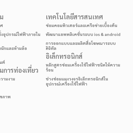
รม
เทคโนโลยีสารสนเทศ
าศ
ซ่อมคอมพิวเตอร์และเครือข่ายเบื้องต้น
ั้งอุปกรณ์ไฟฟ้าภายใน
พัฒนาแอพพลิเคชั่นระบบ ios & android
การออกแบบและผลิตสื่อโฆษณาระบบ
หนักและห้ามล้อ
ดิจิทัล
อิเล็กทรอนิกส์
นต์
หลักสูตรซ่อมเครื่องใช้ไฟฟ้าชนิดให้ความ
การท่องเที่ยว
ร้อน
อความงาม
ช่างซ่อมแผงวงจรอิเล็กทรอนิกส์ใน
อุปกรณ์เครื่องใช้ไฟฟ้า
สุขภาพ