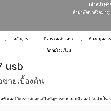
(ม้วนบำรุงศิ
ส
น
ก
พ
ฒ
น
า
ส
ง
ค
ม
ก
ร
ง
หลักสูตร
กิจกรรม/ข่าวสาร
ห้องสมุดออน
ติดต่อโรงเรียน
 7 usb
ข่ายเบื้องต้น
ิวเตอร์วิเคราะห์และแก้ไขปัญหาระบบคอมพิวเตอร์ ไม่จำเป็นต้อ