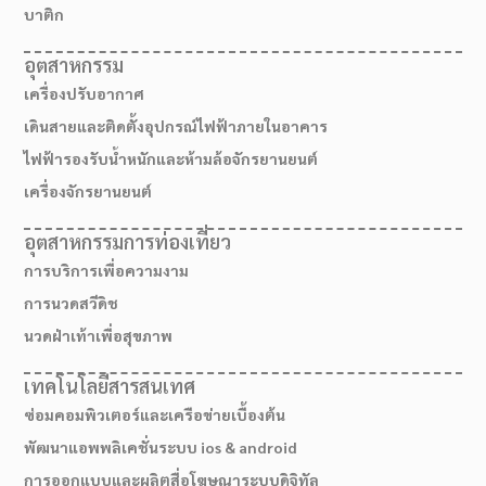
บาติก
อุตสาหกรรม
เครื่องปรับอากาศ
เดินสายและติดตั้งอุปกรณ์ไฟฟ้าภายในอาคาร
ไฟฟ้ารองรับน้ำหนักและห้ามล้อจักรยานยนต์
เครื่องจักรยานยนต์
อุตสาหกรรมการท่องเที่ยว
การบริการเพื่อความงาม
การนวดสวีดิช
นวดฝ่าเท้าเพื่อสุขภาพ
เส้นทางมาโรงเรียน
เทคโนโลยีสารสนเทศ
ซ่อมคอมพิวเตอร์และเครือข่ายเบื้องต้น
พัฒนาแอพพลิเคชั่นระบบ ios & android
การออกแบบและผลิตสื่อโฆษณาระบบดิจิทัล