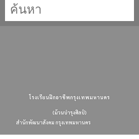
โรงเรียนฝึกอาชีพกรุงเทพมหานคร
(ม้วนบำรุงศิลป์)
ส
น
ก
พ
ฒ
น
า
ส
ง
ค
ม
ก
ร
ง
เ
ท
พ
ม
ห
า
น
ค
ร