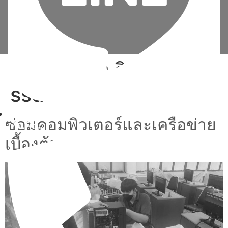
Tag:
วิธี ลง วินโดว์ 10
ssd
ซ่อมคอมพิวเตอร์และเครือข่าย
เพิ่มเพื่อน
เบื้องต้น