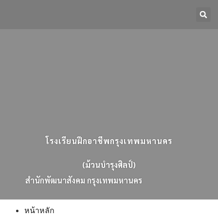
โรงเรียนฝึกอาชีพกรุงเทพมหานคร
(ม้วนบำรุงศิลป์)
ส
น
ก
พ
ฒ
น
า
ส
ง
ค
ม
ก
ร
ง
เ
ท
พ
ม
ห
า
น
ค
ร
หน้าหลัก