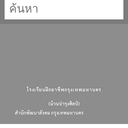
โรงเรียนฝึกอาชีพกรุงเทพมหานคร
(ม้วนบำรุงศิลป์)
ส
น
ก
พ
ฒ
น
า
ส
ง
ค
ม
ก
ร
ง
เ
ท
พ
ม
ห
า
น
ค
ร