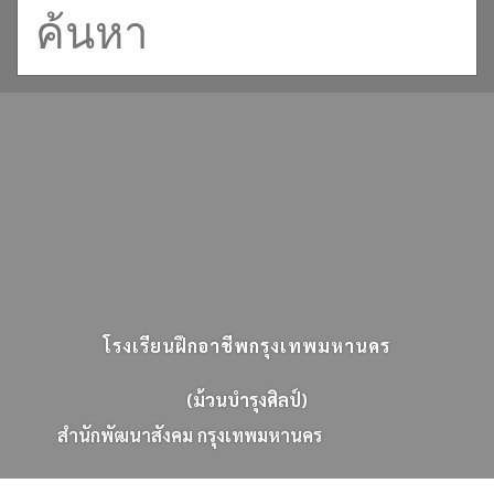
โรงเรียนฝึกอาชีพกรุงเทพมหานคร
(ม้วนบำรุงศิลป์)
ส
น
ก
พ
ฒ
น
า
ส
ง
ค
ม
ก
ร
ง
เ
ท
พ
ม
ห
า
น
ค
ร