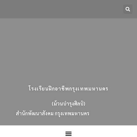
โรงเรียนฝึกอาชีพกรุงเทพมหานคร
(ม้วนบำรุงศิลป์)
ส
น
ก
พ
ฒ
น
า
ส
ง
ค
ม
ก
ร
ง
เ
ท
พ
ม
ห
า
น
ค
ร