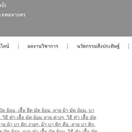
ลป์)
เ
ท
พ
ม
ห
า
น
ค
ร
ไลน์
ผลงานวิชาการ
นวัตกรรมสิ่งประดิษฐ์