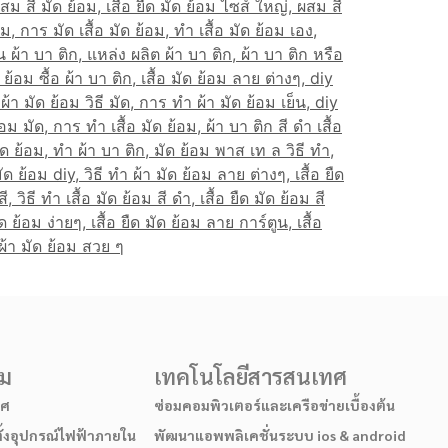
รม
เทคโนโลยีสารสนเทศ
าศ
ซ่อมคอมพิวเตอร์และเครือข่ายเบื้องต้น
ั้งอุปกรณ์ไฟฟ้าภายใน
พัฒนาแอพพลิเคชั่นระบบ ios & android