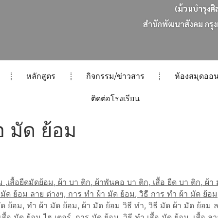
(ม้วนบำรุงศิ
ส
น
ก
พ
ฒ
น
า
ส
ง
ค
ม
ก
ร
ง
หลักสูตร
กิจกรรม/ข่าวสาร
ห้องสมุดออน
ติดต่อโรงเรียน
้อ มัด ย้อม