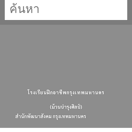
โรงเรียนฝึกอาชีพกรุงเทพมหานคร
(ม้วนบำรุงศิลป์)
ส
น
ก
พ
ฒ
น
า
ส
ง
ค
ม
ก
ร
ง
เ
ท
พ
ม
ห
า
น
ค
ร