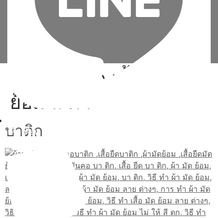
Tag:
วิธี ทํา เสื้อ มัด
ย้อม สี ดํา
บาติก
เพิ่มเพื่อน