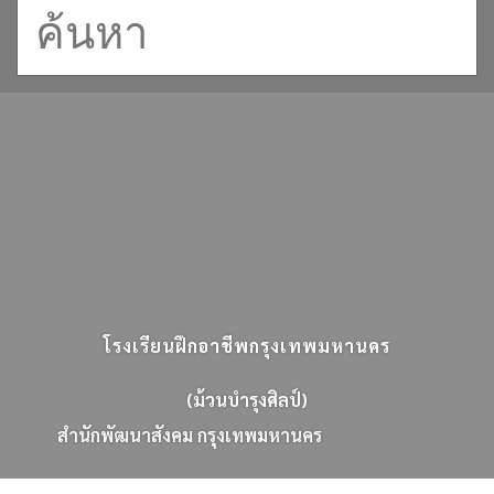
โรงเรียนฝึกอาชีพกรุงเทพมหานคร
(ม้วนบำรุงศิลป์)
ส
น
ก
พ
ฒ
น
า
ส
ง
ค
ม
ก
ร
ง
เ
ท
พ
ม
ห
า
น
ค
ร