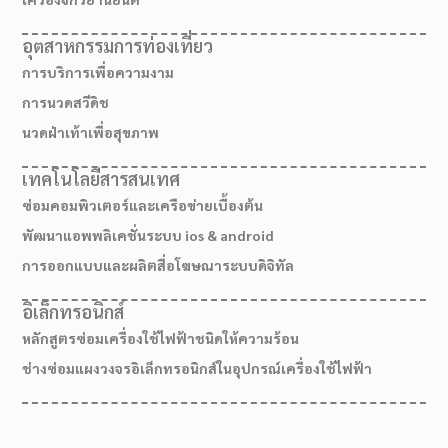
อุตสาหกรรมการท่องเที่ยว
การบริการเพื่อความงาม
การนวดสวีดิช
นวดฝ่าเท้าเพื่อสุขภาพ
เทคโนโลยีสารสนเทศ
ซ่อมคอมพิวเตอร์และเครือข่ายเบื้องต้น
พัฒนาแอพพลิเคชั่นระบบ ios & android
การออกแบบและผลิตสื่อโฆษณาระบบดิจิทัล
อิเล็กทรอนิกส์
เส้นทางมาโรงเรียน
หลักสูตรซ่อมเครื่องใช้ไฟฟ้าชนิดให้ความร้อน
ช่างซ่อมแผงวงจรอิเล็กทรอนิกส์ในอุปกรณ์เครื่องใช้ไฟฟ้า