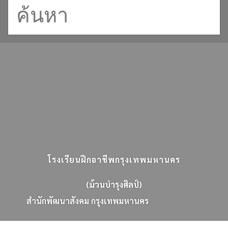
โรงเรียนฝึกอาชีพกรุงเทพมหานคร
(ม้วนบำรุงศิลป์)
ส
น
ก
พ
ฒ
น
า
ส
ง
ค
ม
ก
ร
ง
เ
ท
พ
ม
ห
า
น
ค
ร