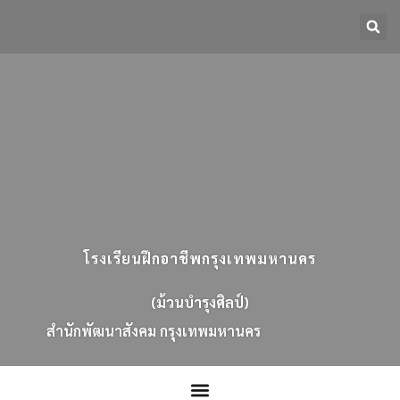
โรงเรียนฝึกอาชีพกรุงเทพมหานคร
(ม้วนบำรุงศิลป์)
ส
น
ก
พ
ฒ
น
า
ส
ง
ค
ม
ก
ร
ง
เ
ท
พ
ม
ห
า
น
ค
ร