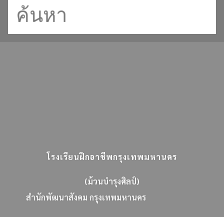
โรงเรียนฝึกอาชีพกรุงเทพมหานคร
(ม้วนบำรุงศิลป์)
ส
น
ก
พ
ฒ
น
า
ส
ง
ค
ม
ก
ร
ง
เ
ท
พ
ม
ห
า
น
ค
ร