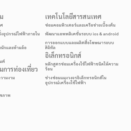
รม
เทคโนโลยีสารสนเทศ
าศ
ซ่อมคอมพิวเตอร์และเครือข่ายเบื้องต้น
ั้งอุปกรณ์ไฟฟ้าภายใน
พัฒนาแอพพลิเคชั่นระบบ ios & android
การออกแบบและผลิตสื่อโฆษณาระบบ
หนักและห้ามล้อ
ดิจิทัล
อิเล็กทรอนิกส์
นต์
หลักสูตรซ่อมเครื่องใช้ไฟฟ้าชนิดให้ความ
การท่องเที่ยว
ร้อน
อความงาม
ช่างซ่อมแผงวงจรอิเล็กทรอนิกส์ใน
อุปกรณ์เครื่องใช้ไฟฟ้า
สุขภาพ