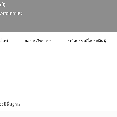
ลป์)
เ
ท
พ
ม
ห
า
น
ค
ร
ไลน์
ผลงานวิชาการ
นวัตกรรมสิ่งประดิษฐ์
งมีพื้นฐาน