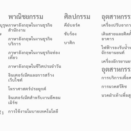
พาณิชยกรรม
ศิลปกรรม
อุตสาหกร
ุรุษ
ภาษาอังกฤษในงานธุรกิจ
คีย์บอร์ด
เครื่องปรับอาก
สำนักงาน
ษ
ขับร้อง
เดินสายและติดต
ภาษาอังกฤษในงานธุรกิจ
อาคาร
บาติก
บริการ
ไฟฟ้ารองรับน้ำ
ภาษาอังกฤษในงานธุรกิจท่อง
จักรยานยนต์
เที่ยว
เครื่องจักรยานย
ภาษาอังกฤษในชีวิตประจำวัน
อุตสาหกรรม
อินเตอร์เน็ตและการสร้าง
การบริการเพื่
เว็บไซต์
การนวดสวีดิช
โหราศาสตร์ประยุกต์
นวดฝ่าเท้าเพื่อ
อินเตอร์เน็ตสำหรับงานอีคอม
เมิร์ช
การใช้งานโมบายเทคโนโลยี
ี 1