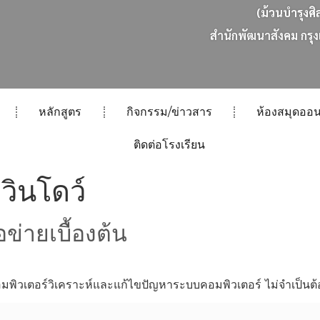
(ม้วนบำรุงศิ
ส
น
ก
พ
ฒ
น
า
ส
ง
ค
ม
ก
ร
ง
หลักสูตร
กิจกรรม/ข่าวสาร
ห้องสมุดออน
ติดต่อโรงเรียน
ง วินโดว์
ข่ายเบื้องต้น
ิวเตอร์วิเคราะห์และแก้ไขปัญหาระบบคอมพิวเตอร์ ไม่จำเป็นต้อ