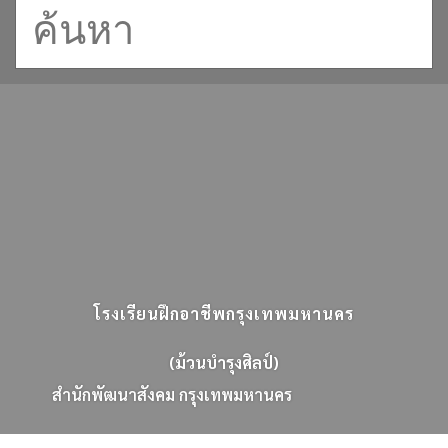
โรงเรียนฝึกอาชีพกรุงเทพมหานคร
(ม้วนบำรุงศิลป์)
ส
น
ก
พ
ฒ
น
า
ส
ง
ค
ม
ก
ร
ง
เ
ท
พ
ม
ห
า
น
ค
ร