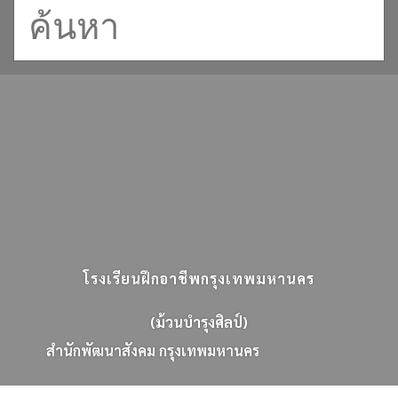
โรงเรียนฝึกอาชีพกรุงเทพมหานคร
(ม้วนบำรุงศิลป์)
ส
น
ก
พ
ฒ
น
า
ส
ง
ค
ม
ก
ร
ง
เ
ท
พ
ม
ห
า
น
ค
ร