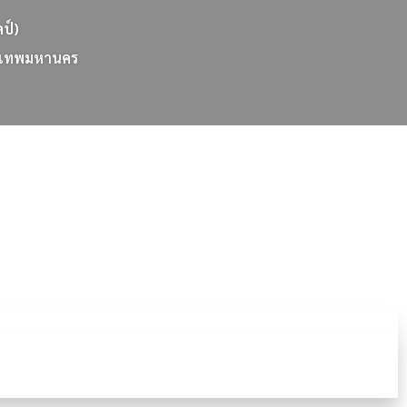
ลป์)
เ
ท
พ
ม
ห
า
น
ค
ร