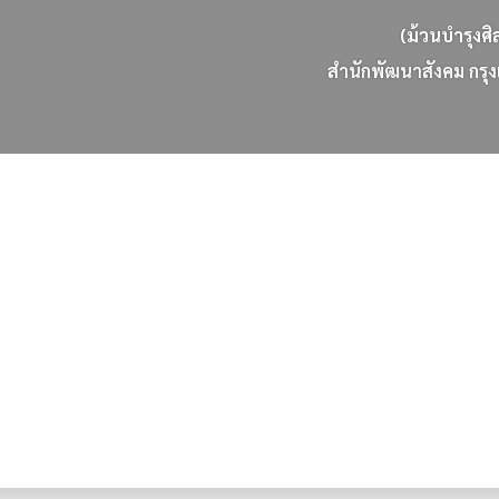
(ม้วนบำรุงศิ
ส
น
ก
พ
ฒ
น
า
ส
ง
ค
ม
ก
ร
ง