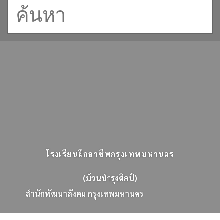
โรงเรียนฝึกอาชีพกรุงเทพมหานคร
(ม้วนบำรุงศิลป์)
ส
น
ก
พ
ฒ
น
า
ส
ง
ค
ม
ก
ร
ง
เ
ท
พ
ม
ห
า
น
ค
ร