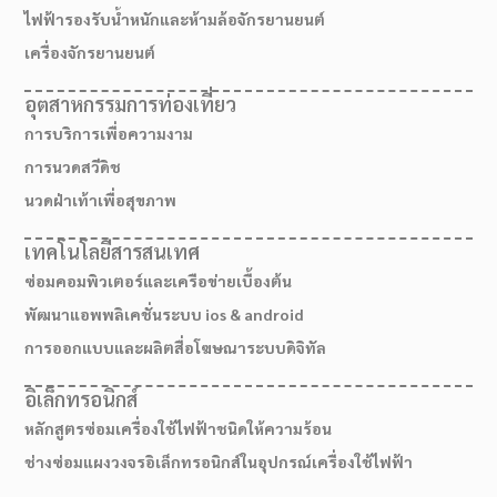
ไฟฟ้ารองรับน้ำหนักและห้ามล้อจักรยานยนต์
เครื่องจักรยานยนต์
อุตสาหกรรมการท่องเที่ยว
การบริการเพื่อความงาม
การนวดสวีดิช
นวดฝ่าเท้าเพื่อสุขภาพ
เทคโนโลยีสารสนเทศ
ซ่อมคอมพิวเตอร์และเครือข่ายเบื้องต้น
พัฒนาแอพพลิเคชั่นระบบ ios & android
การออกแบบและผลิตสื่อโฆษณาระบบดิจิทัล
เส้นทางมาโรงเรียน
อิเล็กทรอนิกส์
หลักสูตรซ่อมเครื่องใช้ไฟฟ้าชนิดให้ความร้อน
ช่างซ่อมแผงวงจรอิเล็กทรอนิกส์ในอุปกรณ์เครื่องใช้ไฟฟ้า