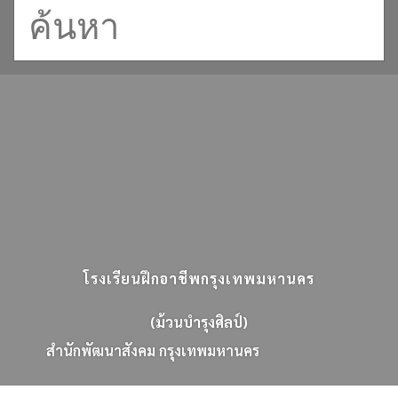
โรงเรียนฝึกอาชีพกรุงเทพมหานคร
(ม้วนบำรุงศิลป์)
ส
น
ก
พ
ฒ
น
า
ส
ง
ค
ม
ก
ร
ง
เ
ท
พ
ม
ห
า
น
ค
ร