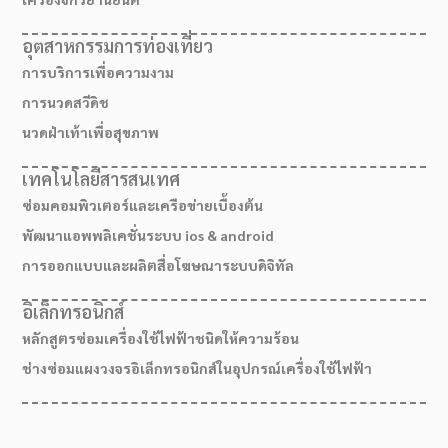
อุตสาหกรรมการท่องเที่ยว
การบริการเพื่อความงาม
การนวดสวีดิช
นวดฝ่าเท้าเพื่อสุขภาพ
เทคโนโลยีสารสนเทศ
ซ่อมคอมพิวเตอร์และเครือข่ายเบื้องต้น
พัฒนาแอพพลิเคชั่นระบบ ios & android
การออกแบบและผลิตสื่อโฆษณาระบบดิจิทัล
อิเล็กทรอนิกส์
เส้นทางมาโรงเรียน
หลักสูตรซ่อมเครื่องใช้ไฟฟ้าชนิดให้ความร้อน
ช่างซ่อมแผงวงจรอิเล็กทรอนิกส์ในอุปกรณ์เครื่องใช้ไฟฟ้า