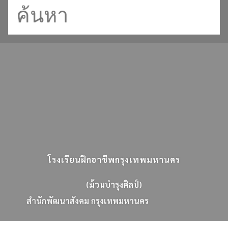
โรงเรียนฝึกอาชีพกรุงเทพมหานคร
(ม้วนบำรุงศิลป์)
ส
น
ก
พ
ฒ
น
า
ส
ง
ค
ม
ก
ร
ง
เ
ท
พ
ม
ห
า
น
ค
ร