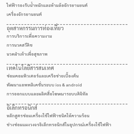
ไฟฟ้ารองรับน้ำหนักและห้ามล้อจักรยานยนต์
เครื่องจักรยานยนต์
อุตสาหกรรมการท่องเที่ยว
การบริการเพื่อความงาม
การนวดสวีดิช
นวดฝ่าเท้าเพื่อสุขภาพ
เทคโนโลยีสารสนเทศ
ซ่อมคอมพิวเตอร์และเครือข่ายเบื้องต้น
พัฒนาแอพพลิเคชั่นระบบ ios & android
การออกแบบและผลิตสื่อโฆษณาระบบดิจิทัล
เส้นทางมาโรงเรียน
อิเล็กทรอนิกส์
หลักสูตรซ่อมเครื่องใช้ไฟฟ้าชนิดให้ความร้อน
ช่างซ่อมแผงวงจรอิเล็กทรอนิกส์ในอุปกรณ์เครื่องใช้ไฟฟ้า