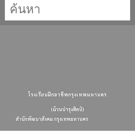
โรงเรียนฝึกอาชีพกรุงเทพมหานคร
(ม้วนบำรุงศิลป์)
ส
น
ก
พ
ฒ
น
า
ส
ง
ค
ม
ก
ร
ง
เ
ท
พ
ม
ห
า
น
ค
ร