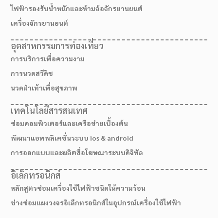
ไฟฟ้ารองรับน้ำหนักและห้ามล้อจักรยานยนต์
เครื่องจักรยานยนต์
อุตสาหกรรมการท่องเที่ยว
การบริการเพื่อความงาม
การนวดสวีดิช
นวดฝ่าเท้าเพื่อสุขภาพ
เทคโนโลยีสารสนเทศ
ซ่อมคอมพิวเตอร์และเครือข่ายเบื้องต้น
พัฒนาแอพพลิเคชั่นระบบ ios & android
การออกแบบและผลิตสื่อโฆษณาระบบดิจิทัล
เส้นทางมาโรงเรียน
อิเล็กทรอนิกส์
หลักสูตรซ่อมเครื่องใช้ไฟฟ้าชนิดให้ความร้อน
ช่างซ่อมแผงวงจรอิเล็กทรอนิกส์ในอุปกรณ์เครื่องใช้ไฟฟ้า