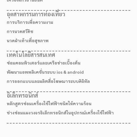
อุตสาหกรรมการท่องเที่ยว
การบริการเพื่อความงาม
การนวดสวีดิช
นวดฝ่าเท้าเพื่อสุขภาพ
เทคโนโลยีสารสนเทศ
ซ่อมคอมพิวเตอร์และเครือข่ายเบื้องต้น
พัฒนาแอพพลิเคชั่นระบบ ios & android
การออกแบบและผลิตสื่อโฆษณาระบบดิจิทัล
อิเล็กทรอนิกส์
เส้นทางมาโรงเรียน
หลักสูตรซ่อมเครื่องใช้ไฟฟ้าชนิดให้ความร้อน
ช่างซ่อมแผงวงจรอิเล็กทรอนิกส์ในอุปกรณ์เครื่องใช้ไฟฟ้า