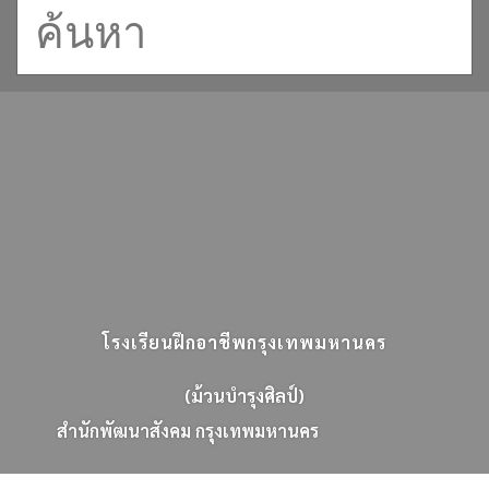
โรงเรียนฝึกอาชีพกรุงเทพมหานคร
(ม้วนบำรุงศิลป์)
ส
น
ก
พ
ฒ
น
า
ส
ง
ค
ม
ก
ร
ง
เ
ท
พ
ม
ห
า
น
ค
ร