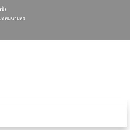
ลป์)
เ
ท
พ
ม
ห
า
น
ค
ร