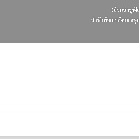
(ม้วนบำรุงศิ
ส
น
ก
พ
ฒ
น
า
ส
ง
ค
ม
ก
ร
ง