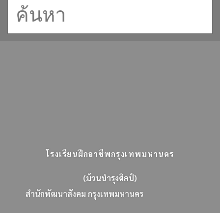
โรงเรียนฝึกอาชีพกรุงเทพมหานคร
(ม้วนบำรุงศิลป์)
ส
น
ก
พ
ฒ
น
า
ส
ง
ค
ม
ก
ร
ง
เ
ท
พ
ม
ห
า
น
ค
ร