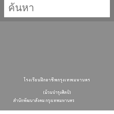
โรงเรียนฝึกอาชีพกรุงเทพมหานคร
(ม้วนบำรุงศิลป์)
ส
น
ก
พ
ฒ
น
า
ส
ง
ค
ม
ก
ร
ง
เ
ท
พ
ม
ห
า
น
ค
ร