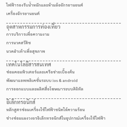
ไฟฟ้ารองรับน้ำหนักและห้ามล้อจักรยานยนต์
เครื่องจักรยานยนต์
อุตสาหกรรมการท่องเที่ยว
การบริการเพื่อความงาม
การนวดสวีดิช
นวดฝ่าเท้าเพื่อสุขภาพ
เทคโนโลยีสารสนเทศ
ซ่อมคอมพิวเตอร์และเครือข่ายเบื้องต้น
พัฒนาแอพพลิเคชั่นระบบ ios & android
การออกแบบและผลิตสื่อโฆษณาระบบดิจิทัล
เส้นทางมาโรงเรียน
อิเล็กทรอนิกส์
หลักสูตรซ่อมเครื่องใช้ไฟฟ้าชนิดให้ความร้อน
ช่างซ่อมแผงวงจรอิเล็กทรอนิกส์ในอุปกรณ์เครื่องใช้ไฟฟ้า