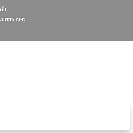
ลป์)
เ
ท
พ
ม
ห
า
น
ค
ร